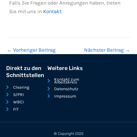
Falls Sie Fragen oder Anregungen haben, treten
Sie mit uns in
Kontakt
.
←
Vorheriger Beitrag
Nächster Beitrag
→
Direkt zu den
Weitere Links
Schnittstellen
Kontakt zum
Arbeitskreis
Clearing
Datenschutz
S/PRI
Impressum
WBCI
FIT
© Copyright 2025