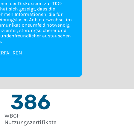
men der Diskussion zur TKG-
 hat sich gezeigt, dass die
hmen Informationen, die für
eibungslosen Anbieterwechsel im
mmunikationsumfeld notwendig
ffizienter, störungssicherer und
kundenfreundlicher austauschen
.
ERFAHREN
386
WBCI-
Nutzungszertifikate