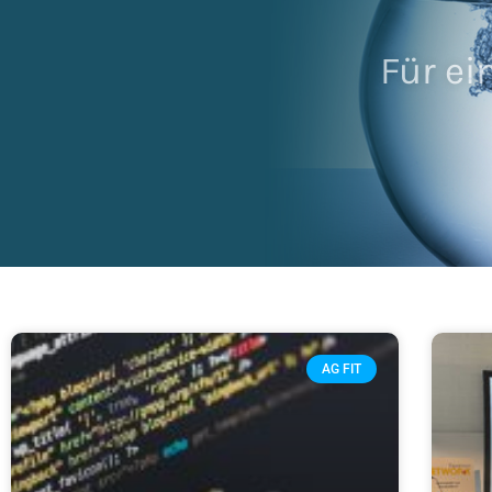
Für ei
AG FIT