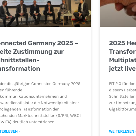
nnected Germany 2025 –
2025 Her
eite Zustimmung zur
Transfor
hnittstellen-
Multipla
ansformation
jetzt live
 der diesjährigen Connected Germany 2025
FIT 2.0 für de
en führende
diesem Herbst 
ekommunikationsunternehmen und
Schnittstelle
twaredienstleister die Notwendigkeit einer
zur Umsetzun
ndlegenden Transformation der
Gigabitforums
tehenden Marktschnittstellen (S/PRI, WBCI
 WITA) deutlich unterstrichen.
TERLESEN »
WEITERLESEN 