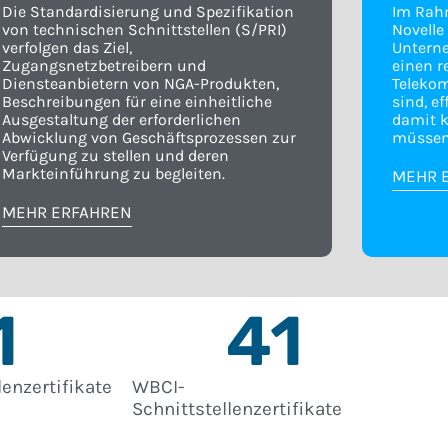
Die Standardisierung und Spezifikation
Im Rah
von technischen Schnittstellen (S/PRI)
Novelle
verfolgen das Ziel,
Unterne
Zugangsnetzbetreibern und
einen r
Diensteanbietern von NGA-Produkten,
Teleko
Beschreibungen für eine einheitliche
sind, e
Ausgestaltung der erforderlichen
damit 
Abwicklung von Geschäftsprozessen zur
müssen
Verfügung zu stellen und deren
Markteinführung zu begleiten.
MEHR 
MEHR ERFAHREN
1
41
lenzertifikate
WBCI-
Schnittstellenzertifikate