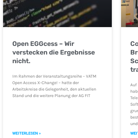
Open EGGcess – Wir
Co
verstecken die Ergebnisse
Br
nicht.
Sc
tr
Im Rahmen der Veranstaltungsreihe – VATM
Open Access X-Change! – hatte der
Auf
Arbeitskreise die Gelegenheit, den aktuellen
hab
Stand und die weitere Planung der AG FIT
Tel
Sof
gru
bes
und
WEITERLESEN »
WEI